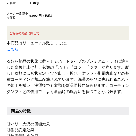
内容量
1100g
メーカー希望小
5,500 円
（税込）
売価格
こちらの商品に関して
本商品はリニューアル致しました。
こちら
衣類を新品の状態に蘇らせるハードタイプのプレミアムドライに適合
した高級仕上げ剤。衣類の「ハリ」「コシ」「ツヤ」が蘇ります。新
しい衣類には形状安定・ツヤ出し・撥水・防シワ・帯電防止などの各
種コーティング加工が施されています。洗濯のたびに失われるこれら
の加工を補い、洗濯後でも衣類を新品同様に蘇らせます。コーティン
グソフトとの併用で、より新品時の風合いを保つことが出来ます。
商品の特徴
◎ハリ・光沢の回復効果
◎形態安定効果
◎静電気防止効果